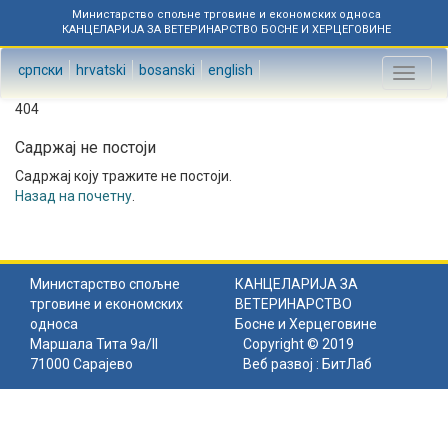
Министарство спољне трговине и економских односа
КАНЦЕЛАРИЈА ЗА ВЕТЕРИНАРСТВО БОСНЕ И ХЕРЦЕГОВИНЕ
српски
hrvatski
bosanski
english
Toggl
naviga
404
Садржај не постоји
Садржај коју тражите не постоји.
Назад на почетну
.
Министарство спољне
КАНЦЕЛАРИЈА ЗА
трговине и економских
ВЕТЕРИНАРСТВО
односа
Босне и Херцеговине
Маршала Тита 9а/II
Copyright © 2019
71000 Сарајево
Веб развој :
БитЛаб