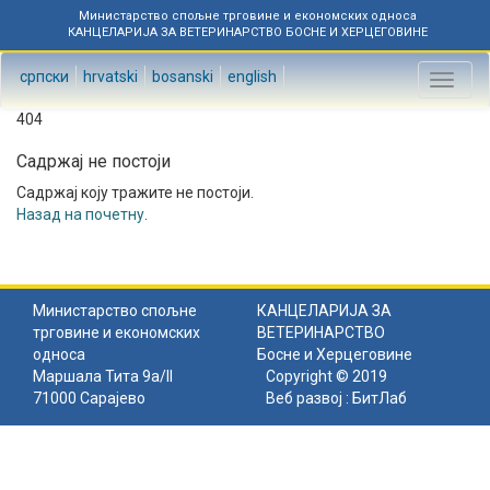
Министарство спољне трговине и економских односа
КАНЦЕЛАРИЈА ЗА ВЕТЕРИНАРСТВО БОСНЕ И ХЕРЦЕГОВИНЕ
српски
hrvatski
bosanski
english
Toggl
naviga
404
Садржај не постоји
Садржај коју тражите не постоји.
Назад на почетну
.
Министарство спољне
КАНЦЕЛАРИЈА ЗА
трговине и економских
ВЕТЕРИНАРСТВО
односа
Босне и Херцеговине
Маршала Тита 9а/II
Copyright © 2019
71000 Сарајево
Веб развој :
БитЛаб