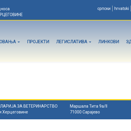
српски
hrvatski
дноса
ЕРЦЕГОВИНЕ
ЛОВАЊА
ПРОЈЕКТИ
ЛЕГИСЛАТИВА
ЛИНКОВИ
З
ЛАРИЈА ЗА ВЕТЕРИНАРСТВО
Маршала Тита 9а/II
и Херцеговине
71000 Сарајево