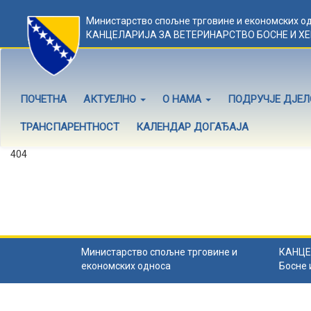
Министарство спољне трговине и економских о
КАНЦЕЛАРИЈА ЗА ВЕТЕРИНАРСТВО БОСНЕ И Х
ПОЧЕТНА
АКТУЕЛНО
О НАМА
ПОДРУЧЈЕ ДЈЕ
ТРАНСПАРЕНТНОСТ
КАЛЕНДАР ДОГАЂАЈА
404
Садржај не постоји
Садржај коју тражите не постоји.
Назад на почетну
.
Министарство спољне трговине и
КАНЦЕ
економских односа
Босне 