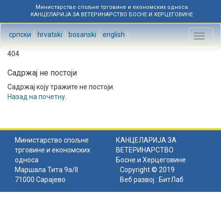
Министарство спољне трговине и економских односа
КАНЦЕЛАРИЈА ЗА ВЕТЕРИНАРСТВО БОСНЕ И ХЕРЦЕГОВИНЕ
српски
hrvatski
bosanski
english
Toggl
naviga
404
Садржај не постоји
Садржај коју тражите не постоји.
Назад на почетну
.
Министарство спољне
КАНЦЕЛАРИЈА ЗА
трговине и економских
ВЕТЕРИНАРСТВО
односа
Босне и Херцеговине
Маршала Тита 9а/II
Copyright © 2019
71000 Сарајево
Веб развој :
БитЛаб