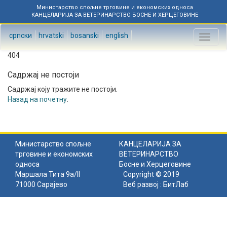
Министарство спољне трговине и економских односа
КАНЦЕЛАРИЈА ЗА ВЕТЕРИНАРСТВО БОСНЕ И ХЕРЦЕГОВИНЕ
српски
hrvatski
bosanski
english
Toggl
naviga
404
Садржај не постоји
Садржај коју тражите не постоји.
Назад на почетну
.
Министарство спољне
КАНЦЕЛАРИЈА ЗА
трговине и економских
ВЕТЕРИНАРСТВО
односа
Босне и Херцеговине
Маршала Тита 9а/II
Copyright © 2019
71000 Сарајево
Веб развој :
БитЛаб