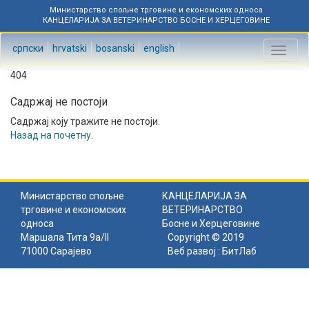
Министарство спољне трговине и економских односа
КАНЦЕЛАРИЈА ЗА ВЕТЕРИНАРСТВО БОСНЕ И ХЕРЦЕГОВИНЕ
српски
hrvatski
bosanski
english
Toggl
naviga
404
Садржај не постоји
Садржај коју тражите не постоји.
Назад на почетну
.
Министарство спољне
КАНЦЕЛАРИЈА ЗА
трговине и економских
ВЕТЕРИНАРСТВО
односа
Босне и Херцеговине
Маршала Тита 9а/II
Copyright © 2019
71000 Сарајево
Веб развој :
БитЛаб