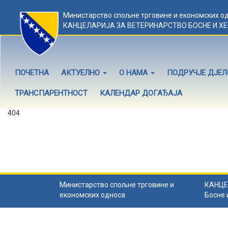
Министарство спољне трговине и економских о
КАНЦЕЛАРИЈА ЗА ВЕТЕРИНАРСТВО БОСНЕ И Х
ПОЧЕТНА
АКТУЕЛНО
О НАМА
ПОДРУЧЈЕ ДЈЕ
ТРАНСПАРЕНТНОСТ
КАЛЕНДАР ДОГАЂАЈА
404
Садржај не постоји
Садржај коју тражите не постоји.
Назад на почетну
.
Министарство спољне трговине и
КАНЦЕ
економских односа
Босне 