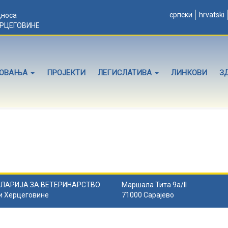
српски
hrvatski
дноса
ЕРЦЕГОВИНЕ
ЛОВАЊА
ПРОЈЕКТИ
ЛЕГИСЛАТИВА
ЛИНКОВИ
З
ЛАРИЈА ЗА ВЕТЕРИНАРСТВО
Маршала Тита 9а/II
и Херцеговине
71000 Сарајево