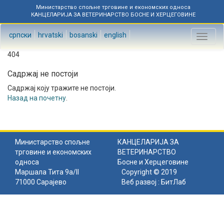
Министарство спољне трговине и економских односа
КАНЦЕЛАРИЈА ЗА ВЕТЕРИНАРСТВО БОСНЕ И ХЕРЦЕГОВИНЕ
српски
hrvatski
bosanski
english
Toggl
naviga
404
Садржај не постоји
Садржај коју тражите не постоји.
Назад на почетну
.
Министарство спољне
КАНЦЕЛАРИЈА ЗА
трговине и економских
ВЕТЕРИНАРСТВО
односа
Босне и Херцеговине
Маршала Тита 9а/II
Copyright © 2019
71000 Сарајево
Веб развој :
БитЛаб