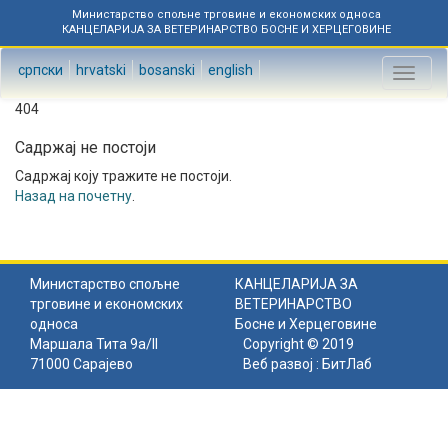
Министарство спољне трговине и економских односа
КАНЦЕЛАРИЈА ЗА ВЕТЕРИНАРСТВО БОСНЕ И ХЕРЦЕГОВИНЕ
српски
hrvatski
bosanski
english
Toggl
naviga
404
Садржај не постоји
Садржај коју тражите не постоји.
Назад на почетну
.
Министарство спољне
КАНЦЕЛАРИЈА ЗА
трговине и економских
ВЕТЕРИНАРСТВО
односа
Босне и Херцеговине
Маршала Тита 9а/II
Copyright © 2019
71000 Сарајево
Веб развој :
БитЛаб