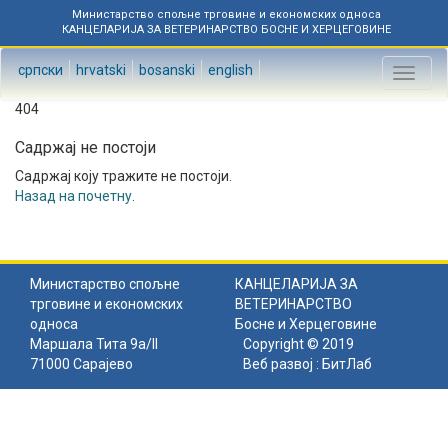
Министарство спољне трговине и економских односа
КАНЦЕЛАРИЈА ЗА ВЕТЕРИНАРСТВО БОСНЕ И ХЕРЦЕГОВИНЕ
српски
hrvatski
bosanski
english
Toggl
naviga
404
Садржај не постоји
Садржај коју тражите не постоји.
Назад на почетну
.
Министарство спољне
КАНЦЕЛАРИЈА ЗА
трговине и економских
ВЕТЕРИНАРСТВО
односа
Босне и Херцеговине
Маршала Тита 9а/II
Copyright © 2019
71000 Сарајево
Веб развој :
БитЛаб