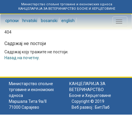
Министарство спољне трговине и економских односа
КАНЦЕЛАРИЈА ЗА ВЕТЕРИНАРСТВО БОСНЕ И ХЕРЦЕГОВИНЕ
српски
hrvatski
bosanski
english
Toggl
naviga
404
Садржај не постоји
Садржај коју тражите не постоји.
Назад на почетну
.
Министарство спољне
КАНЦЕЛАРИЈА ЗА
трговине и економских
ВЕТЕРИНАРСТВО
односа
Босне и Херцеговине
Маршала Тита 9а/II
Copyright © 2019
71000 Сарајево
Веб развој :
БитЛаб