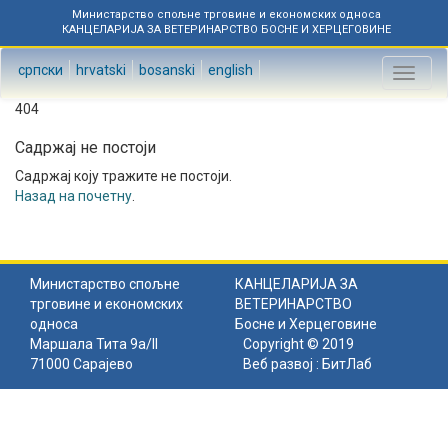
Министарство спољне трговине и економских односа
КАНЦЕЛАРИЈА ЗА ВЕТЕРИНАРСТВО БОСНЕ И ХЕРЦЕГОВИНЕ
српски
hrvatski
bosanski
english
Toggl
naviga
404
Садржај не постоји
Садржај коју тражите не постоји.
Назад на почетну
.
Министарство спољне
КАНЦЕЛАРИЈА ЗА
трговине и економских
ВЕТЕРИНАРСТВО
односа
Босне и Херцеговине
Маршала Тита 9а/II
Copyright © 2019
71000 Сарајево
Веб развој :
БитЛаб