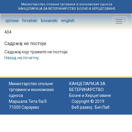
Министарство спољне трговине и економских односа
КАНЦЕЛАРИЈА ЗА ВЕТЕРИНАРСТВО БОСНЕ И ХЕРЦЕГОВИНЕ
српски
hrvatski
bosanski
english
Toggl
naviga
404
Садржај не постоји
Садржај коју тражите не постоји.
Назад на почетну
.
Министарство спољне
КАНЦЕЛАРИЈА ЗА
трговине и економских
ВЕТЕРИНАРСТВО
односа
Босне и Херцеговине
Маршала Тита 9а/II
Copyright © 2019
71000 Сарајево
Веб развој :
БитЛаб