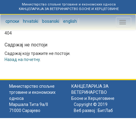
Министарство спољне трговине и економских односа
КАНЦЕЛАРИЈА ЗА ВЕТЕРИНАРСТВО БОСНЕ И ХЕРЦЕГОВИНЕ
српски
hrvatski
bosanski
english
Toggl
naviga
404
Садржај не постоји
Садржај коју тражите не постоји.
Назад на почетну
.
Министарство спољне
КАНЦЕЛАРИЈА ЗА
трговине и економских
ВЕТЕРИНАРСТВО
односа
Босне и Херцеговине
Маршала Тита 9а/II
Copyright © 2019
71000 Сарајево
Веб развој :
БитЛаб