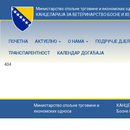
Министарство спољне трговине и економских о
КАНЦЕЛАРИЈА ЗА ВЕТЕРИНАРСТВО БОСНЕ И Х
ПОЧЕТНА
АКТУЕЛНО
О НАМА
ПОДРУЧЈЕ ДЈЕ
ТРАНСПАРЕНТНОСТ
КАЛЕНДАР ДОГАЂАЈА
404
Садржај не постоји
Садржај коју тражите не постоји.
Назад на почетну
.
Министарство спољне трговине и
КАНЦЕ
економских односа
Босне 