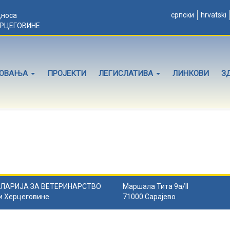
српски
hrvatski
дноса
ЕРЦЕГОВИНЕ
ЛОВАЊА
ПРОЈЕКТИ
ЛЕГИСЛАТИВА
ЛИНКОВИ
З
ЛАРИЈА ЗА ВЕТЕРИНАРСТВО
Маршала Тита 9а/II
и Херцеговине
71000 Сарајево