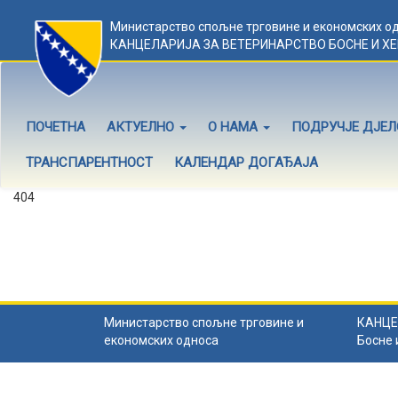
Министарство спољне трговине и економских о
КАНЦЕЛАРИЈА ЗА ВЕТЕРИНАРСТВО БОСНЕ И Х
ПОЧЕТНА
АКТУЕЛНО
О НАМА
ПОДРУЧЈЕ ДЈЕ
ТРАНСПАРЕНТНОСТ
КАЛЕНДАР ДОГАЂАЈА
404
Садржај не постоји
Садржај коју тражите не постоји.
Назад на почетну
.
Министарство спољне трговине и
КАНЦЕ
економских односа
Босне 