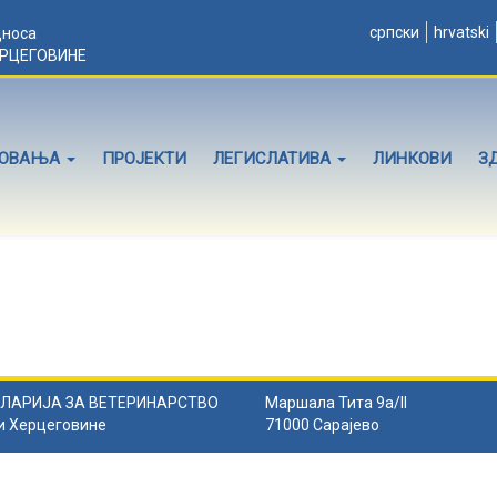
српски
hrvatski
дноса
ЕРЦЕГОВИНЕ
ЛОВАЊА
ПРОЈЕКТИ
ЛЕГИСЛАТИВА
ЛИНКОВИ
З
ЛАРИЈА ЗА ВЕТЕРИНАРСТВО
Маршала Тита 9а/II
и Херцеговине
71000 Сарајево