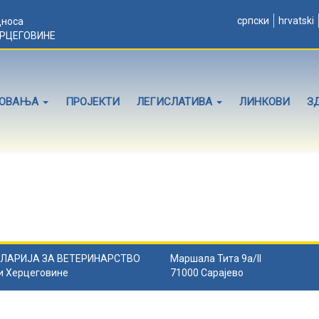
српски
hrvatski
дноса
ЕРЦЕГОВИНЕ
ЛОВАЊА
ПРОЈЕКТИ
ЛЕГИСЛАТИВА
ЛИНКОВИ
З
ЛАРИЈА ЗА ВЕТЕРИНАРСТВО
Маршала Тита 9а/II
и Херцеговине
71000 Сарајево