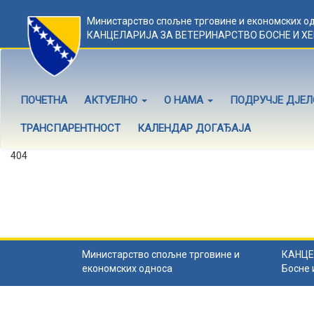
Министарство спољне трговине и економских о
КАНЦЕЛАРИЈА ЗА ВЕТЕРИНАРСТВО БОСНЕ И Х
ПОЧЕТНА
АКТУЕЛНО
О НАМА
ПОДРУЧЈЕ ДЈЕ
ТРАНСПАРЕНТНОСТ
КАЛЕНДАР ДОГАЂАЈА
404
Садржај не постоји
Садржај коју тражите не постоји.
Назад на почетну
.
Министарство спољне трговине и
КАНЦЕ
економских односа
Босне 