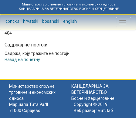
Министарство спољне трговине и економских односа
КАНЦЕЛАРИЈА ЗА ВЕТЕРИНАРСТВО БОСНЕ И ХЕРЦЕГОВИНЕ
српски
hrvatski
bosanski
english
Toggl
naviga
404
Садржај не постоји
Садржај коју тражите не постоји.
Назад на почетну
.
Министарство спољне
КАНЦЕЛАРИЈА ЗА
трговине и економских
ВЕТЕРИНАРСТВО
односа
Босне и Херцеговине
Маршала Тита 9а/II
Copyright © 2019
71000 Сарајево
Веб развој :
БитЛаб