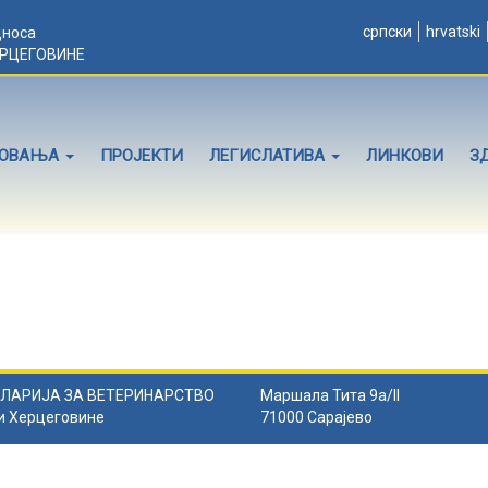
српски
hrvatski
дноса
ЕРЦЕГОВИНЕ
ЛОВАЊА
ПРОЈЕКТИ
ЛЕГИСЛАТИВА
ЛИНКОВИ
З
ЛАРИЈА ЗА ВЕТЕРИНАРСТВО
Маршала Тита 9а/II
и Херцеговине
71000 Сарајево