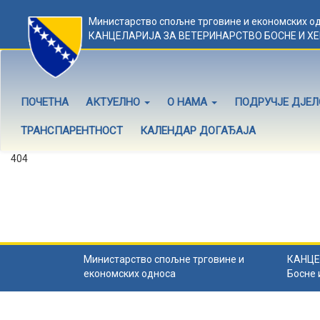
Министарство спољне трговине и економских о
КАНЦЕЛАРИЈА ЗА ВЕТЕРИНАРСТВО БОСНЕ И Х
ПОЧЕТНА
АКТУЕЛНО
О НАМА
ПОДРУЧЈЕ ДЈЕ
ТРАНСПАРЕНТНОСТ
КАЛЕНДАР ДОГАЂАЈА
404
Садржај не постоји
Садржај коју тражите не постоји.
Назад на почетну
.
Министарство спољне трговине и
КАНЦЕ
економских односа
Босне 