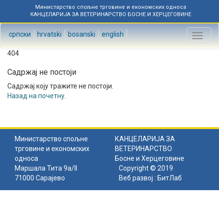
Министарство спољне трговине и економских односа
КАНЦЕЛАРИЈА ЗА ВЕТЕРИНАРСТВО БОСНЕ И ХЕРЦЕГОВИНЕ
српски
hrvatski
bosanski
english
Toggl
naviga
404
Садржај не постоји
Садржај коју тражите не постоји.
Назад на почетну
.
Министарство спољне
КАНЦЕЛАРИЈА ЗА
трговине и економских
ВЕТЕРИНАРСТВО
односа
Босне и Херцеговине
Маршала Тита 9а/II
Copyright © 2019
71000 Сарајево
Веб развој :
БитЛаб