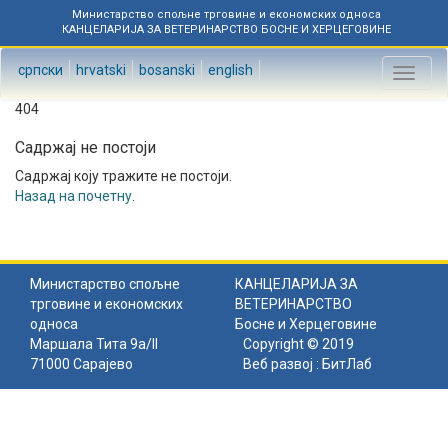
Министарство спољне трговине и економских односа
КАНЦЕЛАРИЈА ЗА ВЕТЕРИНАРСТВО БОСНЕ И ХЕРЦЕГОВИНЕ
српски
hrvatski
bosanski
english
Toggl
naviga
404
Садржај не постоји
Садржај коју тражите не постоји.
Назад на почетну
.
Министарство спољне
КАНЦЕЛАРИЈА ЗА
трговине и економских
ВЕТЕРИНАРСТВО
односа
Босне и Херцеговине
Маршала Тита 9а/II
Copyright © 2019
71000 Сарајево
Веб развој :
БитЛаб