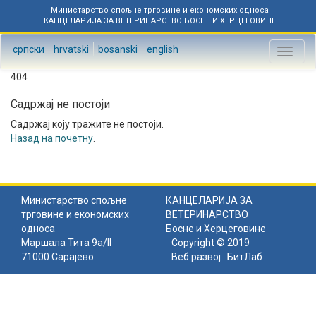
Министарство спољне трговине и економских односа
КАНЦЕЛАРИЈА ЗА ВЕТЕРИНАРСТВО БОСНЕ И ХЕРЦЕГОВИНЕ
српски
hrvatski
bosanski
english
Toggl
naviga
404
Садржај не постоји
Садржај коју тражите не постоји.
Назад на почетну
.
Министарство спољне
КАНЦЕЛАРИЈА ЗА
трговине и економских
ВЕТЕРИНАРСТВО
односа
Босне и Херцеговине
Маршала Тита 9а/II
Copyright © 2019
71000 Сарајево
Веб развој :
БитЛаб