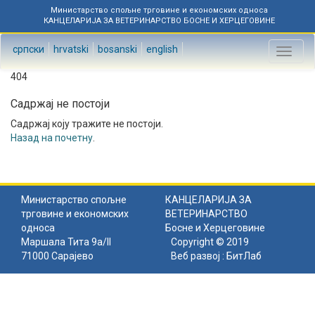
Министарство спољне трговине и економских односа
КАНЦЕЛАРИЈА ЗА ВЕТЕРИНАРСТВО БОСНЕ И ХЕРЦЕГОВИНЕ
српски
hrvatski
bosanski
english
Toggl
naviga
404
Садржај не постоји
Садржај коју тражите не постоји.
Назад на почетну
.
Министарство спољне
КАНЦЕЛАРИЈА ЗА
трговине и економских
ВЕТЕРИНАРСТВО
односа
Босне и Херцеговине
Маршала Тита 9а/II
Copyright © 2019
71000 Сарајево
Веб развој :
БитЛаб