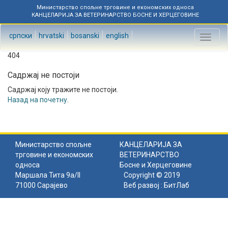
Министарство спољне трговине и економских односа
КАНЦЕЛАРИЈА ЗА ВЕТЕРИНАРСТВО БОСНЕ И ХЕРЦЕГОВИНЕ
српски
hrvatski
bosanski
english
Toggl
naviga
404
Садржај не постоји
Садржај коју тражите не постоји.
Назад на почетну
.
Министарство спољне
КАНЦЕЛАРИЈА ЗА
трговине и економских
ВЕТЕРИНАРСТВО
односа
Босне и Херцеговине
Маршала Тита 9а/II
Copyright © 2019
71000 Сарајево
Веб развој :
БитЛаб