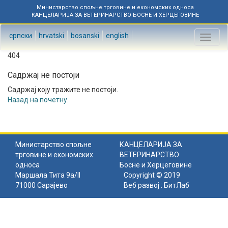
Министарство спољне трговине и економских односа
КАНЦЕЛАРИЈА ЗА ВЕТЕРИНАРСТВО БОСНЕ И ХЕРЦЕГОВИНЕ
српски
hrvatski
bosanski
english
Toggl
naviga
404
Садржај не постоји
Садржај коју тражите не постоји.
Назад на почетну
.
Министарство спољне
КАНЦЕЛАРИЈА ЗА
трговине и економских
ВЕТЕРИНАРСТВО
односа
Босне и Херцеговине
Маршала Тита 9а/II
Copyright © 2019
71000 Сарајево
Веб развој :
БитЛаб