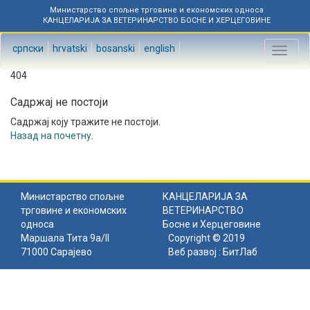
Министарство спољне трговине и економских односа
КАНЦЕЛАРИЈА ЗА ВЕТЕРИНАРСТВО БОСНЕ И ХЕРЦЕГОВИНЕ
српски
hrvatski
bosanski
english
Toggl
naviga
404
Садржај не постоји
Садржај коју тражите не постоји.
Назад на почетну
.
Министарство спољне
КАНЦЕЛАРИЈА ЗА
трговине и економских
ВЕТЕРИНАРСТВО
односа
Босне и Херцеговине
Маршала Тита 9а/II
Copyright © 2019
71000 Сарајево
Веб развој :
БитЛаб