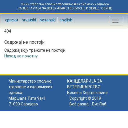
Министарство спољне трговине и економских односа
КАНЦЕЛАРИЈА ЗА ВЕТЕРИНАРСТВО БОСНЕ И ХЕРЦЕГОВИНЕ
српски
hrvatski
bosanski
english
Toggl
naviga
404
Садржај не постоји
Садржај коју тражите не постоји.
Назад на почетну
.
Министарство спољне
КАНЦЕЛАРИЈА ЗА
трговине и економских
ВЕТЕРИНАРСТВО
односа
Босне и Херцеговине
Маршала Тита 9а/II
Copyright © 2019
71000 Сарајево
Веб развој :
БитЛаб