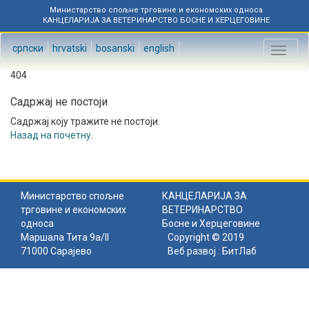
Министарство спољне трговине и економских односа
КАНЦЕЛАРИЈА ЗА ВЕТЕРИНАРСТВО БОСНЕ И ХЕРЦЕГОВИНЕ
српски
hrvatski
bosanski
english
Toggl
naviga
404
Садржај не постоји
Садржај коју тражите не постоји.
Назад на почетну
.
Министарство спољне
КАНЦЕЛАРИЈА ЗА
трговине и економских
ВЕТЕРИНАРСТВО
односа
Босне и Херцеговине
Маршала Тита 9а/II
Copyright © 2019
71000 Сарајево
Веб развој :
БитЛаб