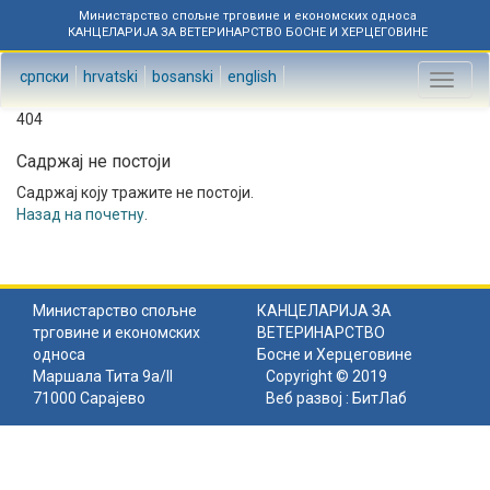
Министарство спољне трговине и економских односа
КАНЦЕЛАРИЈА ЗА ВЕТЕРИНАРСТВО БОСНЕ И ХЕРЦЕГОВИНЕ
српски
hrvatski
bosanski
english
Toggl
naviga
404
Садржај не постоји
Садржај коју тражите не постоји.
Назад на почетну
.
Министарство спољне
КАНЦЕЛАРИЈА ЗА
трговине и економских
ВЕТЕРИНАРСТВО
односа
Босне и Херцеговине
Маршала Тита 9а/II
Copyright © 2019
71000 Сарајево
Веб развој :
БитЛаб