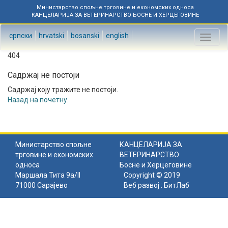
Министарство спољне трговине и економских односа
КАНЦЕЛАРИЈА ЗА ВЕТЕРИНАРСТВО БОСНЕ И ХЕРЦЕГОВИНЕ
српски
hrvatski
bosanski
english
Toggl
naviga
404
Садржај не постоји
Садржај коју тражите не постоји.
Назад на почетну
.
Министарство спољне
КАНЦЕЛАРИЈА ЗА
трговине и економских
ВЕТЕРИНАРСТВО
односа
Босне и Херцеговине
Маршала Тита 9а/II
Copyright © 2019
71000 Сарајево
Веб развој :
БитЛаб