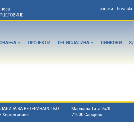
српски
hrvatski
дноса
ЕРЦЕГОВИНЕ
ЛОВАЊА
ПРОЈЕКТИ
ЛЕГИСЛАТИВА
ЛИНКОВИ
З
ЛАРИЈА ЗА ВЕТЕРИНАРСТВО
Маршала Тита 9а/II
и Херцеговине
71000 Сарајево