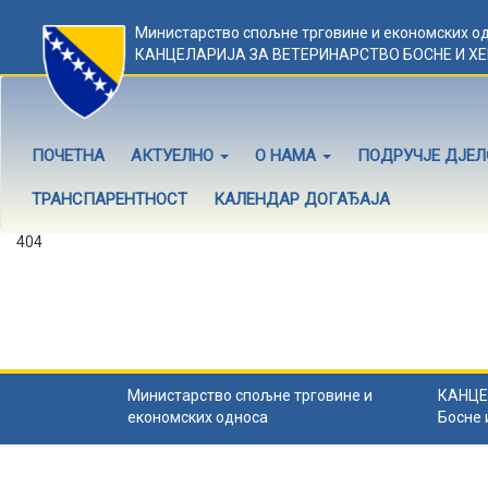
Министарство спољне трговине и економских о
КАНЦЕЛАРИЈА ЗА ВЕТЕРИНАРСТВО БОСНЕ И Х
ПОЧЕТНА
АКТУЕЛНО
О НАМА
ПОДРУЧЈЕ ДЈЕ
ТРАНСПАРЕНТНОСТ
КАЛЕНДАР ДОГАЂАЈА
404
Садржај не постоји
Садржај коју тражите не постоји.
Назад на почетну
.
Министарство спољне трговине и
КАНЦЕ
економских односа
Босне 