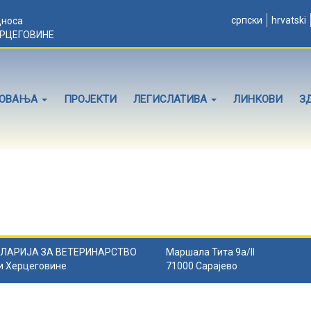
српски
hrvatski
дноса
ЕРЦЕГОВИНЕ
ЛОВАЊА
ПРОЈЕКТИ
ЛЕГИСЛАТИВА
ЛИНКОВИ
З
ЛАРИЈА ЗА ВЕТЕРИНАРСТВО
Маршала Тита 9а/II
и Херцеговине
71000 Сарајево