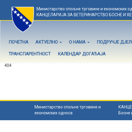
Министарство спољне трговине и економских о
КАНЦЕЛАРИЈА ЗА ВЕТЕРИНАРСТВО БОСНЕ И Х
ПОЧЕТНА
АКТУЕЛНО
О НАМА
ПОДРУЧЈЕ ДЈЕ
ТРАНСПАРЕНТНОСТ
КАЛЕНДАР ДОГАЂАЈА
404
Садржај не постоји
Садржај коју тражите не постоји.
Назад на почетну
.
Министарство спољне трговине и
КАНЦЕ
економских односа
Босне 