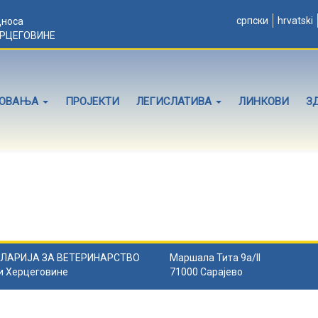
српски
hrvatski
дноса
ЕРЦЕГОВИНЕ
ЛОВАЊА
ПРОЈЕКТИ
ЛЕГИСЛАТИВА
ЛИНКОВИ
З
ЛАРИЈА ЗА ВЕТЕРИНАРСТВО
Маршала Тита 9а/II
и Херцеговине
71000 Сарајево