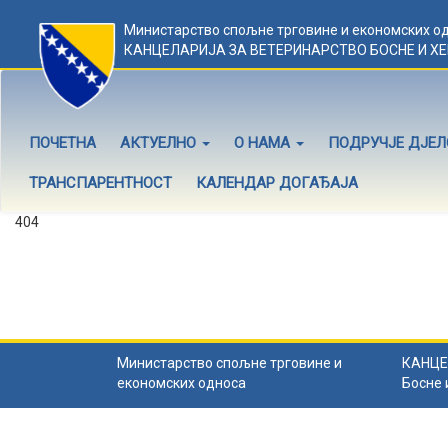
Министарство спољне трговине и економских о
КАНЦЕЛАРИЈА ЗА ВЕТЕРИНАРСТВО БОСНЕ И Х
ПОЧЕТНА
АКТУЕЛНО
О НАМА
ПОДРУЧЈЕ ДЈЕ
ТРАНСПАРЕНТНОСТ
КАЛЕНДАР ДОГАЂАЈА
404
Садржај не постоји
Садржај коју тражите не постоји.
Назад на почетну
.
Министарство спољне трговине и
КАНЦЕ
економских односа
Босне 