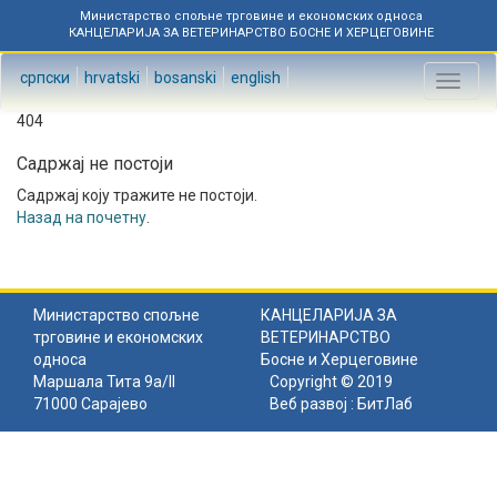
Министарство спољне трговине и економских односа
КАНЦЕЛАРИЈА ЗА ВЕТЕРИНАРСТВО БОСНЕ И ХЕРЦЕГОВИНЕ
српски
hrvatski
bosanski
english
Toggl
naviga
404
Садржај не постоји
Садржај коју тражите не постоји.
Назад на почетну
.
Министарство спољне
КАНЦЕЛАРИЈА ЗА
трговине и економских
ВЕТЕРИНАРСТВО
односа
Босне и Херцеговине
Маршала Тита 9а/II
Copyright © 2019
71000 Сарајево
Веб развој :
БитЛаб