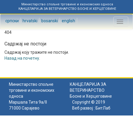
Министарство спољне трговине и економских односа
КАНЦЕЛАРИЈА ЗА ВЕТЕРИНАРСТВО БОСНЕ И ХЕРЦЕГОВИНЕ
српски
hrvatski
bosanski
english
Toggl
naviga
404
Садржај не постоји
Садржај коју тражите не постоји.
Назад на почетну
.
Министарство спољне
КАНЦЕЛАРИЈА ЗА
трговине и економских
ВЕТЕРИНАРСТВО
односа
Босне и Херцеговине
Маршала Тита 9а/II
Copyright © 2019
71000 Сарајево
Веб развој :
БитЛаб