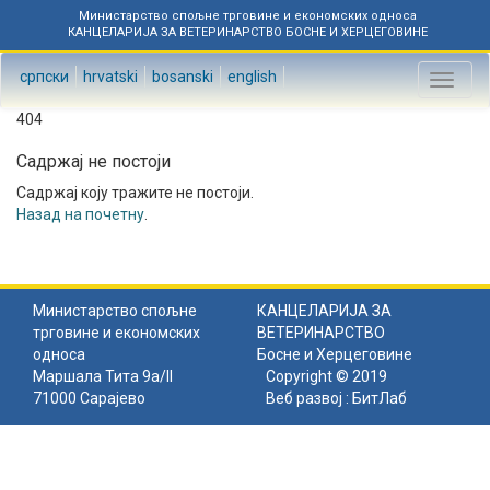
Министарство спољне трговине и економских односа
КАНЦЕЛАРИЈА ЗА ВЕТЕРИНАРСТВО БОСНЕ И ХЕРЦЕГОВИНЕ
српски
hrvatski
bosanski
english
Toggl
naviga
404
Садржај не постоји
Садржај коју тражите не постоји.
Назад на почетну
.
Министарство спољне
КАНЦЕЛАРИЈА ЗА
трговине и економских
ВЕТЕРИНАРСТВО
односа
Босне и Херцеговине
Маршала Тита 9а/II
Copyright © 2019
71000 Сарајево
Веб развој :
БитЛаб