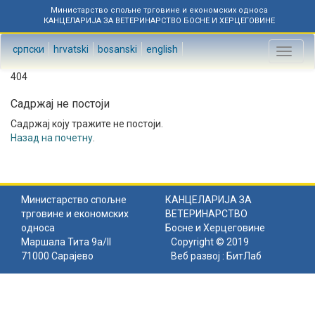
Министарство спољне трговине и економских односа
КАНЦЕЛАРИЈА ЗА ВЕТЕРИНАРСТВО БОСНЕ И ХЕРЦЕГОВИНЕ
српски
hrvatski
bosanski
english
Toggl
naviga
404
Садржај не постоји
Садржај коју тражите не постоји.
Назад на почетну
.
Министарство спољне
КАНЦЕЛАРИЈА ЗА
трговине и економских
ВЕТЕРИНАРСТВО
односа
Босне и Херцеговине
Маршала Тита 9а/II
Copyright © 2019
71000 Сарајево
Веб развој :
БитЛаб