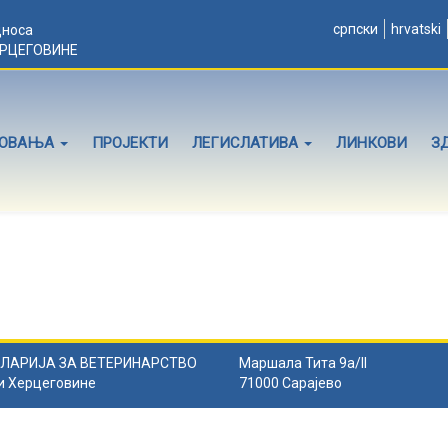
српски
hrvatski
дноса
ЕРЦЕГОВИНЕ
ЛОВАЊА
ПРОЈЕКТИ
ЛЕГИСЛАТИВА
ЛИНКОВИ
З
ЛАРИЈА ЗА ВЕТЕРИНАРСТВО
Маршала Тита 9а/II
и Херцеговине
71000 Сарајево