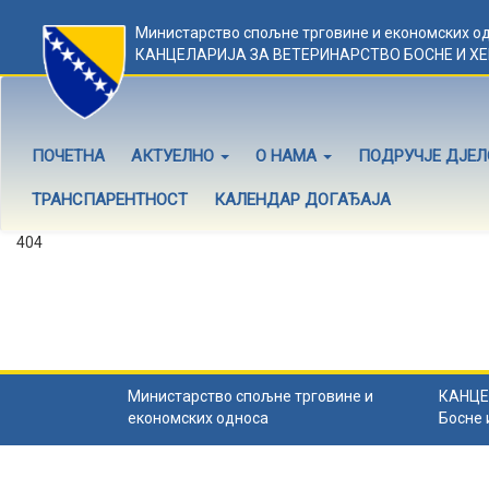
Министарство спољне трговине и економских о
КАНЦЕЛАРИЈА ЗА ВЕТЕРИНАРСТВО БОСНЕ И Х
ПОЧЕТНА
АКТУЕЛНО
О НАМА
ПОДРУЧЈЕ ДЈЕ
ТРАНСПАРЕНТНОСТ
КАЛЕНДАР ДОГАЂАЈА
404
Садржај не постоји
Садржај коју тражите не постоји.
Назад на почетну
.
Министарство спољне трговине и
КАНЦЕ
економских односа
Босне 