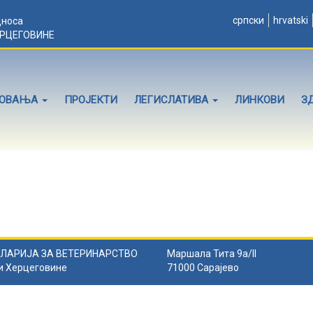
српски
hrvatski
дноса
ЕРЦЕГОВИНЕ
ЛОВАЊА
ПРОЈЕКТИ
ЛЕГИСЛАТИВА
ЛИНКОВИ
З
ЛАРИЈА ЗА ВЕТЕРИНАРСТВО
Маршала Тита 9а/II
и Херцеговине
71000 Сарајево