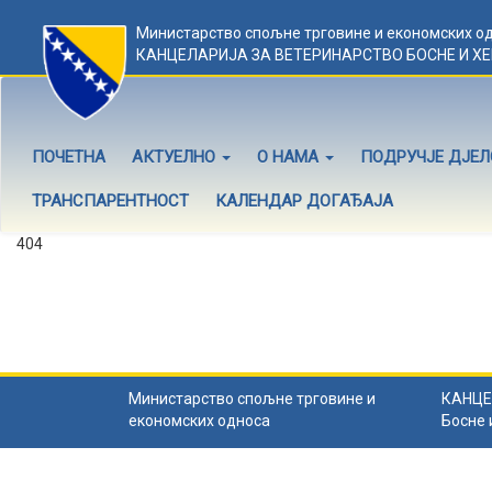
Министарство спољне трговине и економских о
КАНЦЕЛАРИЈА ЗА ВЕТЕРИНАРСТВО БОСНЕ И Х
ПОЧЕТНА
АКТУЕЛНО
О НАМА
ПОДРУЧЈЕ ДЈЕ
ТРАНСПАРЕНТНОСТ
КАЛЕНДАР ДОГАЂАЈА
404
Садржај не постоји
Садржај коју тражите не постоји.
Назад на почетну
.
Министарство спољне трговине и
КАНЦЕ
економских односа
Босне 