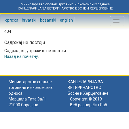
Министарство спољне трговине и економских односа
КАНЦЕЛАРИЈА ЗА ВЕТЕРИНАРСТВО БОСНЕ И ХЕРЦЕГОВИНЕ
српски
hrvatski
bosanski
english
Toggl
naviga
404
Садржај не постоји
Садржај коју тражите не постоји.
Назад на почетну
.
Министарство спољне
КАНЦЕЛАРИЈА ЗА
трговине и економских
ВЕТЕРИНАРСТВО
односа
Босне и Херцеговине
Маршала Тита 9а/II
Copyright © 2019
71000 Сарајево
Веб развој :
БитЛаб