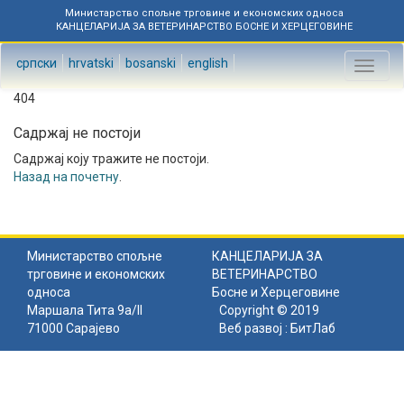
Министарство спољне трговине и економских односа
КАНЦЕЛАРИЈА ЗА ВЕТЕРИНАРСТВО БОСНЕ И ХЕРЦЕГОВИНЕ
српски
hrvatski
bosanski
english
Toggl
naviga
404
Садржај не постоји
Садржај коју тражите не постоји.
Назад на почетну
.
Министарство спољне
КАНЦЕЛАРИЈА ЗА
трговине и економских
ВЕТЕРИНАРСТВО
односа
Босне и Херцеговине
Маршала Тита 9а/II
Copyright © 2019
71000 Сарајево
Веб развој :
БитЛаб