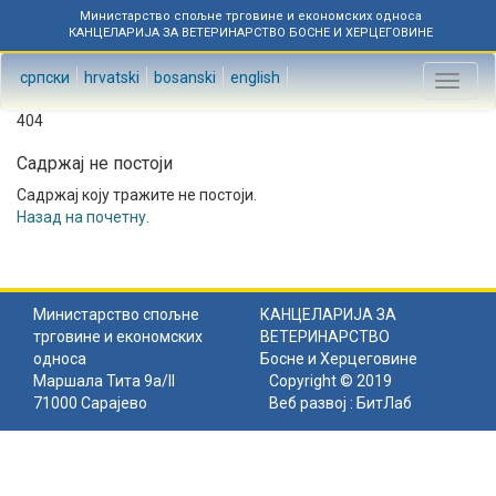
Министарство спољне трговине и економских односа
КАНЦЕЛАРИЈА ЗА ВЕТЕРИНАРСТВО БОСНЕ И ХЕРЦЕГОВИНЕ
српски
hrvatski
bosanski
english
Toggl
naviga
404
Садржај не постоји
Садржај коју тражите не постоји.
Назад на почетну
.
Министарство спољне
КАНЦЕЛАРИЈА ЗА
трговине и економских
ВЕТЕРИНАРСТВО
односа
Босне и Херцеговине
Маршала Тита 9а/II
Copyright © 2019
71000 Сарајево
Веб развој :
БитЛаб