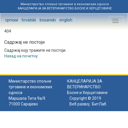
Министарство спољне трговине и економских односа
КАНЦЕЛАРИЈА ЗА ВЕТЕРИНАРСТВО БОСНЕ И ХЕРЦЕГОВИНЕ
српски
hrvatski
bosanski
english
Toggl
naviga
404
Садржај не постоји
Садржај коју тражите не постоји.
Назад на почетну
.
Министарство спољне
КАНЦЕЛАРИЈА ЗА
трговине и економских
ВЕТЕРИНАРСТВО
односа
Босне и Херцеговине
Маршала Тита 9а/II
Copyright © 2019
71000 Сарајево
Веб развој :
БитЛаб