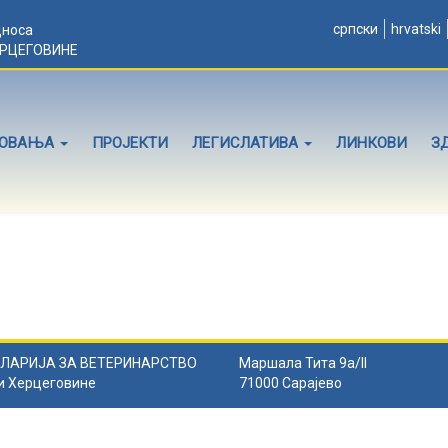
српски
hrvatski
дноса
ЕРЦЕГОВИНЕ
ЛОВАЊА
ПРОЈЕКТИ
ЛЕГИСЛАТИВА
ЛИНКОВИ
З
ЛАРИЈА ЗА ВЕТЕРИНАРСТВО
Маршала Тита 9а/II
и Херцеговине
71000 Сарајево