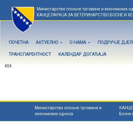
Министарство спољне трговине и економских о
КАНЦЕЛАРИЈА ЗА ВЕТЕРИНАРСТВО БОСНЕ И Х
ПОЧЕТНА
АКТУЕЛНО
О НАМА
ПОДРУЧЈЕ ДЈЕ
ТРАНСПАРЕНТНОСТ
КАЛЕНДАР ДОГАЂАЈА
404
Садржај не постоји
Садржај коју тражите не постоји.
Назад на почетну
.
Министарство спољне трговине и
КАНЦЕ
економских односа
Босне 