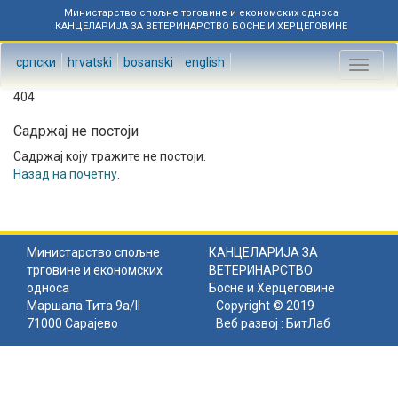
Министарство спољне трговине и економских односа
КАНЦЕЛАРИЈА ЗА ВЕТЕРИНАРСТВО БОСНЕ И ХЕРЦЕГОВИНЕ
српски
hrvatski
bosanski
english
Toggl
naviga
404
Садржај не постоји
Садржај коју тражите не постоји.
Назад на почетну
.
Министарство спољне
КАНЦЕЛАРИЈА ЗА
трговине и економских
ВЕТЕРИНАРСТВО
односа
Босне и Херцеговине
Маршала Тита 9а/II
Copyright © 2019
71000 Сарајево
Веб развој :
БитЛаб