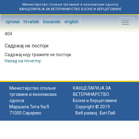
Министарство спољне трговине и економских односа
КАНЦЕЛАРИЈА ЗА ВЕТЕРИНАРСТВО БОСНЕ И ХЕРЦЕГОВИНЕ
српски
hrvatski
bosanski
english
Toggl
naviga
404
Садржај не постоји
Садржај коју тражите не постоји.
Назад на почетну
.
Министарство спољне
КАНЦЕЛАРИЈА ЗА
трговине и економских
ВЕТЕРИНАРСТВО
односа
Босне и Херцеговине
Маршала Тита 9а/II
Copyright © 2019
71000 Сарајево
Веб развој :
БитЛаб