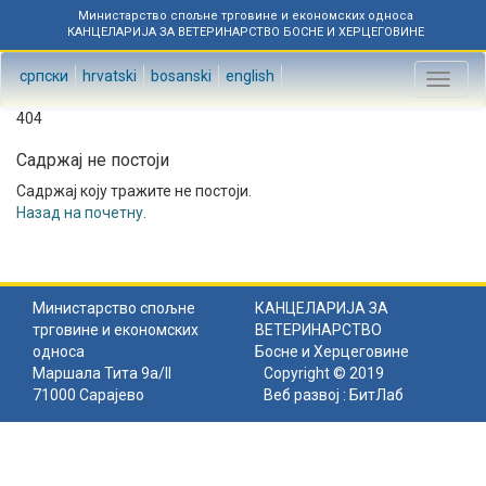
Министарство спољне трговине и економских односа
КАНЦЕЛАРИЈА ЗА ВЕТЕРИНАРСТВО БОСНЕ И ХЕРЦЕГОВИНЕ
српски
hrvatski
bosanski
english
Toggl
naviga
404
Садржај не постоји
Садржај коју тражите не постоји.
Назад на почетну
.
Министарство спољне
КАНЦЕЛАРИЈА ЗА
трговине и економских
ВЕТЕРИНАРСТВО
односа
Босне и Херцеговине
Маршала Тита 9а/II
Copyright © 2019
71000 Сарајево
Веб развој :
БитЛаб