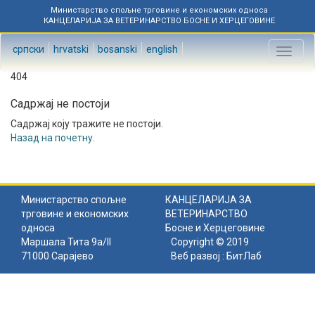
Министарство спољне трговине и економских односа
КАНЦЕЛАРИЈА ЗА ВЕТЕРИНАРСТВО БОСНЕ И ХЕРЦЕГОВИНЕ
српски
hrvatski
bosanski
english
Toggl
naviga
404
Садржај не постоји
Садржај коју тражите не постоји.
Назад на почетну
.
Министарство спољне
КАНЦЕЛАРИЈА ЗА
трговине и економских
ВЕТЕРИНАРСТВО
односа
Босне и Херцеговине
Маршала Тита 9а/II
Copyright © 2019
71000 Сарајево
Веб развој :
БитЛаб