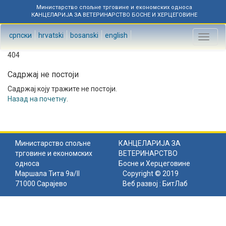
Министарство спољне трговине и економских односа
КАНЦЕЛАРИЈА ЗА ВЕТЕРИНАРСТВО БОСНЕ И ХЕРЦЕГОВИНЕ
српски
hrvatski
bosanski
english
Toggl
naviga
404
Садржај не постоји
Садржај коју тражите не постоји.
Назад на почетну
.
Министарство спољне
КАНЦЕЛАРИЈА ЗА
трговине и економских
ВЕТЕРИНАРСТВО
односа
Босне и Херцеговине
Маршала Тита 9а/II
Copyright © 2019
71000 Сарајево
Веб развој :
БитЛаб