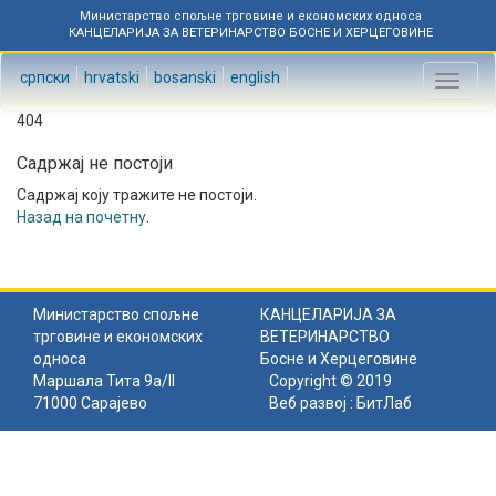
Министарство спољне трговине и економских односа
КАНЦЕЛАРИЈА ЗА ВЕТЕРИНАРСТВО БОСНЕ И ХЕРЦЕГОВИНЕ
српски
hrvatski
bosanski
english
Toggl
naviga
404
Садржај не постоји
Садржај коју тражите не постоји.
Назад на почетну
.
Министарство спољне
КАНЦЕЛАРИЈА ЗА
трговине и економских
ВЕТЕРИНАРСТВО
односа
Босне и Херцеговине
Маршала Тита 9а/II
Copyright © 2019
71000 Сарајево
Веб развој :
БитЛаб